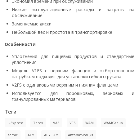
Экономия времени при обслуживании
Низкие эксплуатационные расходы и затраты на
обслуживание
Заменяемые диски
Небольшой вес и простота в транспортировке
Особенности
Уплотнения для пищевых продуктов и стандартные
уплотнения
Модель V1FS с верхним фланцем и отбортованным
патрубком подходит для установки гибкого рукава
V2FS с одинаковыми верхним и нижним фланцами
Используется для порошковых, зерновых и
гранулированных материалов
Теги
L-Express
Torex
VAB
VFS
WAM
WAMGroup
zemic
АСУ
АСУ БСУ
Автоматизация