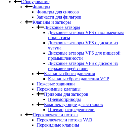
Оборудование
Фильтры
Фильтры для силосов
Запчасти для фильтров
Клапаны и затворы
Дисковые затворы
Дисковые затворы VFS c полимерным
покрытием
Дисковые затворы VFS с диском из
чугуна
Дисковые затворы VFS для пищевой
промышленности
Дисковые затворы VFS с диском из
нержавеющей стали
Клапаны сброса давления
Клапаны сброса давления VCP
Ножевые задвижки
Пережимные клапаны
Приводы для затворов
Пневмоприводы
Комплектующие для затворов
Пневмораспределители
Переключатели потока
Переключатели потока VAB
Перекидные клапаны