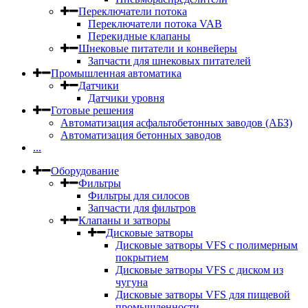
Переключатели потока
Переключатели потока VAB
Перекидные клапаны
Шнековые питатели и конвейеры
Запчасти для шнековых питателей
Промышленная автоматика
Датчики
Датчики уровня
Готовые решения
Автоматизация асфальтобетонных заводов (АБЗ)
Автоматизация бетонных заводов
...
Оборудование
Фильтры
Фильтры для силосов
Запчасти для фильтров
Клапаны и затворы
Дисковые затворы
Дисковые затворы VFS c полимерным
покрытием
Дисковые затворы VFS с диском из
чугуна
Дисковые затворы VFS для пищевой
промышленности