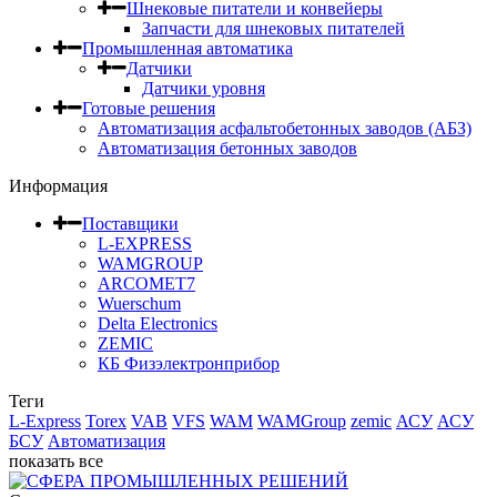
Шнековые питатели и конвейеры
Запчасти для шнековых питателей
Промышленная автоматика
Датчики
Датчики уровня
Готовые решения
Автоматизация асфальтобетонных заводов (АБЗ)
Автоматизация бетонных заводов
Информация
Поставщики
L-EXPRESS
WAMGROUP
ARCOMET7
Wuerschum
Delta Electronics
ZEMIC
КБ Физэлектронприбор
Теги
L-Express
Torex
VAB
VFS
WAM
WAMGroup
zemic
АСУ
АСУ
БСУ
Автоматизация
показать все