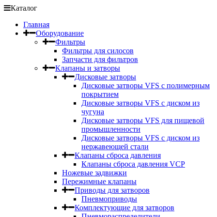
Каталог
Главная
Оборудование
Фильтры
Фильтры для силосов
Запчасти для фильтров
Клапаны и затворы
Дисковые затворы
Дисковые затворы VFS c полимерным
покрытием
Дисковые затворы VFS с диском из
чугуна
Дисковые затворы VFS для пищевой
промышленности
Дисковые затворы VFS с диском из
нержавеющей стали
Клапаны сброса давления
Клапаны сброса давления VCP
Ножевые задвижки
Пережимные клапаны
Приводы для затворов
Пневмоприводы
Комплектующие для затворов
Пневмораспределители