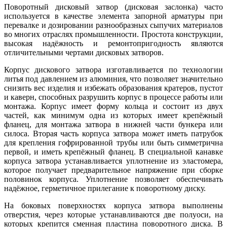
Поворотный дисковый затвор (дисковая заслонка) часто
используется в качестве элемента запорной арматуры при
перевалке и дозировании разнообразных сыпучих материалов
во многих отраслях промышленности. Простота конструкции,
высокая надёжность и ремонтопригодность являются
отличительными чертами дисковых затворов.
Корпус дискового затвора изготавливается по технологии
литья под давлением из алюминия, что позволяет значительно
снизить вес изделия и избежать образования кратеров, пустот
и каверн, способных разрушить корпус в процессе работы или
монтажа. Корпус имеет форму кольца и состоит из двух
частей, как минимум одна из которых имеет крепёжный
фланец, для монтажа затвора в нижней части бункера или
силоса. Вторая часть корпуса затвора может иметь патрубок
для крепления гофрированной трубы или быть симметрична
первой, и иметь крепёжный фланец. В специальной канавке
корпуса затвора устанавливается уплотнение из эластомера,
которое получает предварительное напряжение при сборке
половинок корпуса. Уплотнение позволяет обеспечивать
надёжное, герметичное прилегание к поворотному диску.
На боковых поверхностях корпуса затвора выполнены
отверстия, через которые устанавливаются две полуоси, на
которых крепится сменная пластина поворотного диска. В