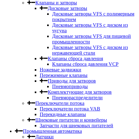
Клапаны и затворы
Дисковые затворы
Дисковые затворы VFS c полимерным
покрытием
Дисковые затворы VFS с диском из
чугуна
Дисковые затворы VFS для пищевой
промышленности
Дисковые затворы VFS с диском из
нержавеющей стали
Клапаны сброса давления
Клапаны сброса давления VCP
Ножевые задвижки
Пережимные клапаны
Приводы для затворов
Пневмоприводы
Комплектующие для затворов
Пневмораспределители
Переключатели потока
Переключатели потока VAB
Перекидные клапаны
Шнековые питатели и конвейеры
Запчасти для шнековых питателей
Промышленная автоматика
Датчики