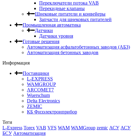
Переключатели потока VAB
Перекидные клапаны
Шнековые питатели и конвейеры
Запчасти для шнековых питателей
Промышленная автоматика
Датчики
Датчики уровня
Готовые решения
Автоматизация асфальтобетонных заводов (АБЗ)
Автоматизация бетонных заводов
Информация
Поставщики
L-EXPRESS
WAMGROUP
ARCOMET7
Wuerschum
Delta Electronics
ZEMIC
КБ Физэлектронприбор
Теги
L-Express
Torex
VAB
VFS
WAM
WAMGroup
zemic
АСУ
АСУ
БСУ
Автоматизация