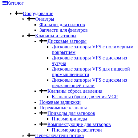
Каталог
Оборудование
Фильтры
Фильтры для силосов
Запчасти для фильтров
Клапаны и затворы
Дисковые затворы
Дисковые затворы VFS c полимерным
покрытием
Дисковые затворы VFS с диском из
чугуна
Дисковые затворы VFS для пищевой
промышленности
Дисковые затворы VFS с диском из
нержавеющей стали
Клапаны сброса давления
Клапаны сброса давления VCP
Ножевые задвижки
Пережимные клапаны
Приводы для затворов
Пневмоприводы
Комплектующие для затворов
Пневмораспределители
Переключатели потока