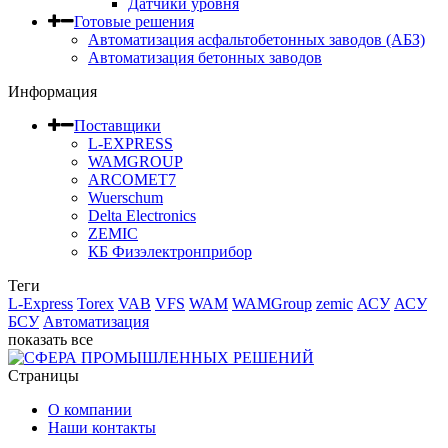
Датчики уровня
Готовые решения
Автоматизация асфальтобетонных заводов (АБЗ)
Автоматизация бетонных заводов
Информация
Поставщики
L-EXPRESS
WAMGROUP
ARCOMET7
Wuerschum
Delta Electronics
ZEMIC
КБ Физэлектронприбор
Теги
L-Express
Torex
VAB
VFS
WAM
WAMGroup
zemic
АСУ
АСУ
БСУ
Автоматизация
показать все
Страницы
О компании
Наши контакты