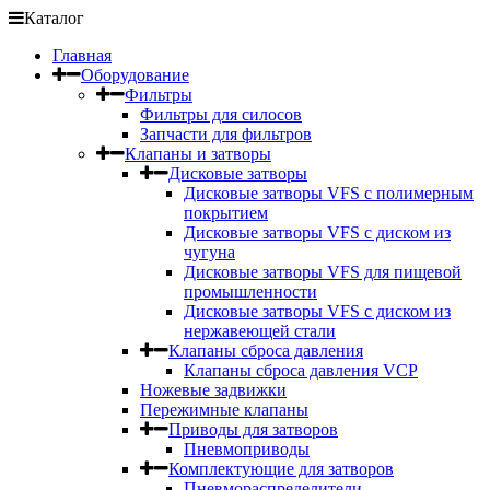
Каталог
Главная
Оборудование
Фильтры
Фильтры для силосов
Запчасти для фильтров
Клапаны и затворы
Дисковые затворы
Дисковые затворы VFS c полимерным
покрытием
Дисковые затворы VFS с диском из
чугуна
Дисковые затворы VFS для пищевой
промышленности
Дисковые затворы VFS с диском из
нержавеющей стали
Клапаны сброса давления
Клапаны сброса давления VCP
Ножевые задвижки
Пережимные клапаны
Приводы для затворов
Пневмоприводы
Комплектующие для затворов
Пневмораспределители