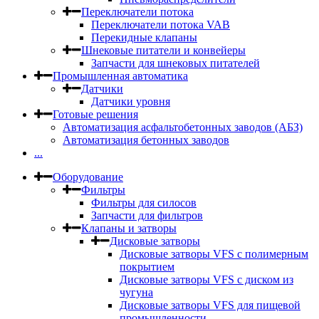
Переключатели потока
Переключатели потока VAB
Перекидные клапаны
Шнековые питатели и конвейеры
Запчасти для шнековых питателей
Промышленная автоматика
Датчики
Датчики уровня
Готовые решения
Автоматизация асфальтобетонных заводов (АБЗ)
Автоматизация бетонных заводов
...
Оборудование
Фильтры
Фильтры для силосов
Запчасти для фильтров
Клапаны и затворы
Дисковые затворы
Дисковые затворы VFS c полимерным
покрытием
Дисковые затворы VFS с диском из
чугуна
Дисковые затворы VFS для пищевой
промышленности