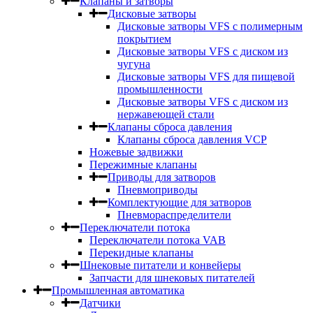
Клапаны и затворы
Дисковые затворы
Дисковые затворы VFS c полимерным
покрытием
Дисковые затворы VFS с диском из
чугуна
Дисковые затворы VFS для пищевой
промышленности
Дисковые затворы VFS с диском из
нержавеющей стали
Клапаны сброса давления
Клапаны сброса давления VCP
Ножевые задвижки
Пережимные клапаны
Приводы для затворов
Пневмоприводы
Комплектующие для затворов
Пневмораспределители
Переключатели потока
Переключатели потока VAB
Перекидные клапаны
Шнековые питатели и конвейеры
Запчасти для шнековых питателей
Промышленная автоматика
Датчики